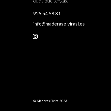
duda que tengas.
925 54 58 81
info@maderaselvirasl.es
© Maderas Elvira 2023